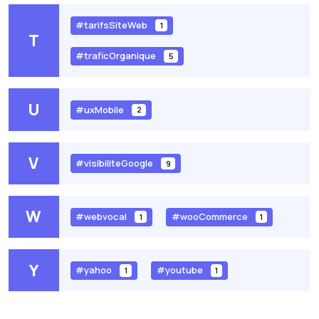
#tarifsSiteWeb
1
T
#traficOrganique
5
U
#uxMobile
2
V
#visibiliteGoogle
9
W
#webvocal
#wooCommerce
1
1
Y
#yahoo
#youtube
1
1