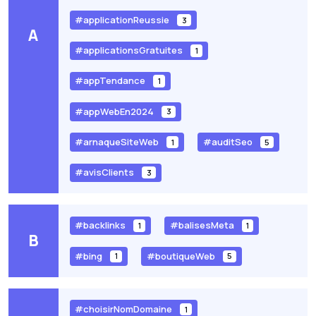
#applicationReussie
3
A
#applicationsGratuites
1
#appTendance
1
#appWebEn2024
3
#arnaqueSiteWeb
#auditSeo
1
5
#avisClients
3
#backlinks
#balisesMeta
1
1
B
#bing
#boutiqueWeb
1
5
#choisirNomDomaine
1