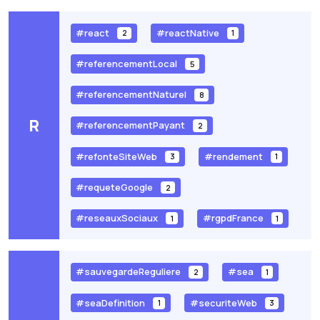
#react
#reactNative
2
1
#referencementLocal
5
#referencementNaturel
8
R
#referencementPayant
2
#refonteSiteWeb
#rendement
3
1
#requeteGoogle
2
#reseauxSociaux
#rgpdFrance
1
1
#sauvegardeReguliere
#sea
2
1
#seaDefinition
#securiteWeb
1
3