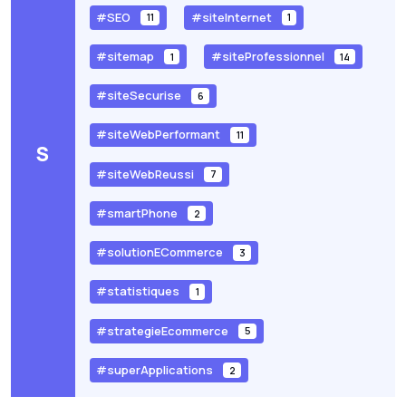
#SEO
#siteInternet
11
1
#sitemap
#siteProfessionnel
1
14
#siteSecurise
6
#siteWebPerformant
11
S
#siteWebReussi
7
#smartPhone
2
#solutionECommerce
3
#statistiques
1
#strategieEcommerce
5
#superApplications
2