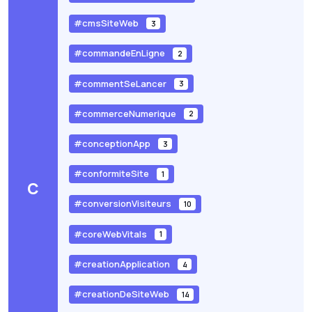
#cmsSiteWeb
3
#commandeEnLigne
2
#commentSeLancer
3
#commerceNumerique
2
#conceptionApp
3
#conformiteSite
1
C
#conversionVisiteurs
10
#coreWebVitals
1
#creationApplication
4
#creationDeSiteWeb
14