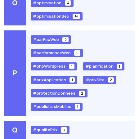
O
#optimisation
4
#optimisationSeo
14
#parFeuWeb
2
#performanceWeb
5
#phpWordpress
#planification
1
1
P
#prixApplication
#prixSite
1
2
#protectionDonnees
2
#publicitesMobiles
1
Q
#qualitePrix
3