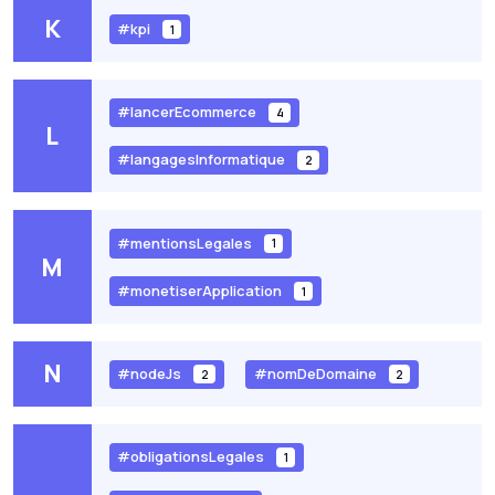
K
#kpi
1
#lancerEcommerce
4
L
#langagesInformatique
2
#mentionsLegales
1
M
#monetiserApplication
1
N
#nodeJs
#nomDeDomaine
2
2
#obligationsLegales
1