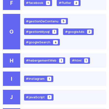
F
#facebook
#flutter
1
2
#gestionDeContenu
5
G
#gestionMysql
#googleAds
1
2
#googleSearch
4
H
#hebergementWeb
#html
1
1
I
#instagram
1
J
#javaScript
1