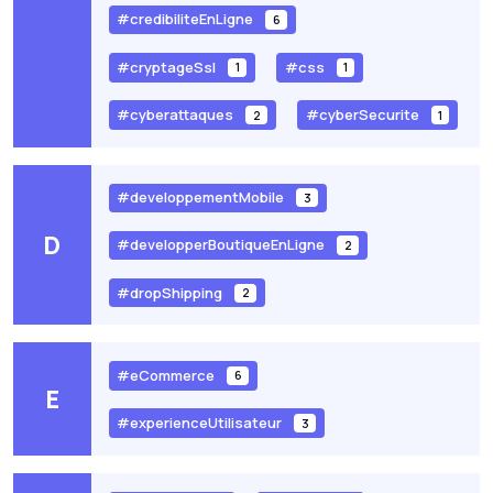
#credibiliteEnLigne
6
#cryptageSsl
#css
1
1
#cyberattaques
#cyberSecurite
2
1
#developpementMobile
3
D
#developperBoutiqueEnLigne
2
#dropShipping
2
#eCommerce
6
E
#experienceUtilisateur
3