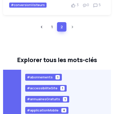
3
0
5
#conversionVisiteurs
1
2
Explorer tous les mots-clés
#abonnements
1
#accessibiliteSite
1
#annuairesGratuits
1
#applicationMobile
4